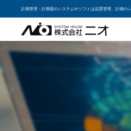
計測管理・計測器のシステムやソフトは品質管理、計測の
Warning
Warning
/var/w
/var/w
Warning
/var/w