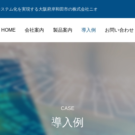
システム化を実現する大阪府岸和田市の株式会社ニオ
HOME
会社案内
製品案内
導入例
お問い合わせ
ww/home/nio.co.jp/html/new_wp/wp-content/themes/nio/function
ww/home/nio.co.jp/html/new_wp/wp-content/themes/nio/function
ww/home/nio.co.jp/html/new_wp/wp-content/themes/nio/function
CASE
導入例