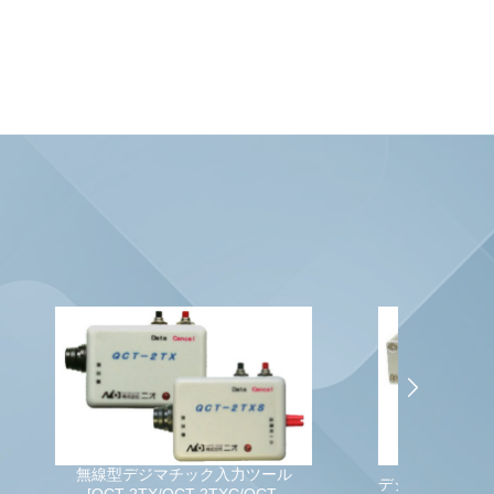
ール
デジマチック測定器->COM出力(専用
T-