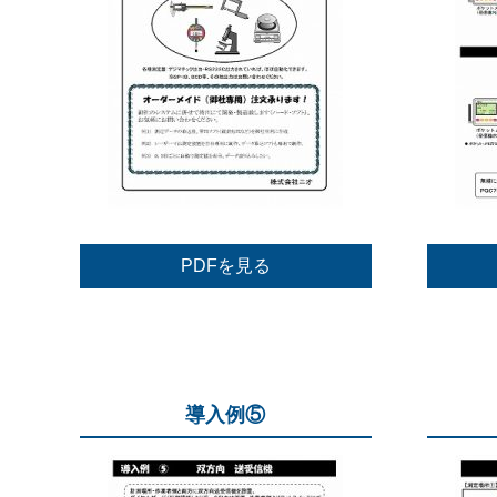
PDFを見る
導入例⑤