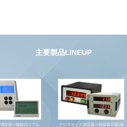
主要製品LINEUP
無線型デジマチック入力ツ
マチック測定器->有線表示器(液
[QCT-2TX/QCT-2TXC/QC