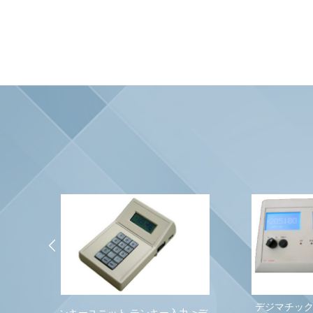
デジマチック測定器->無線式リアル
デジ
入力->デ