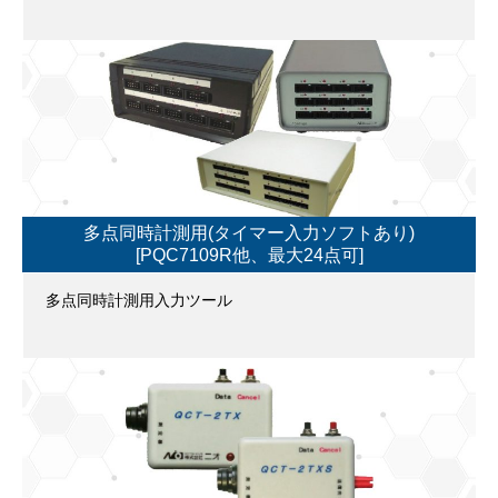
多点同時計測用(タイマー入力ソフトあり)
[PQC7109R他、最大24点可]
多点同時計測用入力ツール