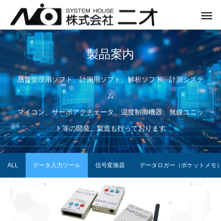
製品案内
品質管理用ソフト、計測用ソフト、解析ソフト、計測システ
Warning
Warning
/var/www/home/ni
/var/www/home/ni
ム
Warning
/var/www/home/n
マイコン、サーボアクチェータ、温度制御機器、無線ユニッ
ト等の開発、製造も行っております
ALL
データ入力ツール
信号変換器
データロガー（ポケットメモ