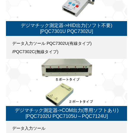
デジマチック測定器->HID出力(ソフト不要)
[PQC7301U PQC7302U]
データ入力ツール PQC7302U(有線タイプ)
/PQC7302C(無線タイプ)
デジマチック測定器->COM出力(専用ソフトあり)
[PQC7102U PQC7105U～PQC7124U]
データ入力ツール