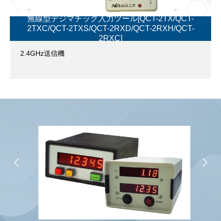
無線型デジマチック入力ツール[QCT-2TX/QCT-
2TXC/QCT-2TXS/QCT-2RXD/QCT-2RXH/QCT-
2RXC]
2.4GHz送信機