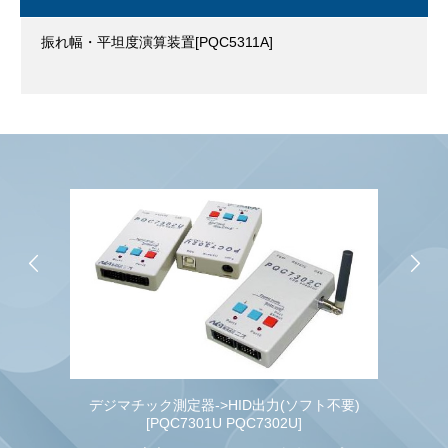
振れ幅・平坦度演算装置[PQC5311A]
イル
デジマチック測定器->HID出力(ソフト不要)
[PQC7301U PQC7302U]