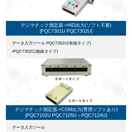
デジマチック測定器->HID出力(ソフト不要)
[PQC7301U PQC7302U]
データ入力ツール PQC7302U(有線タイプ)
/PQC7302C(無線タイプ)
デジマチック測定器->COM出力(専用ソフトあり)
[PQC7102U PQC7105U～PQC7124U]
データ入力ツール