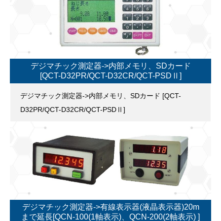
デジマチック測定器->内部メモリ、SDカード
[QCT-D32PR/QCT-D32CR/QCT-PSDⅡ]
デジマチック測定器->内部メモリ、SDカード [QCT-
D32PR/QCT-D32CR/QCT-PSDⅡ]
デジマチック測定器->有線表示器(液晶表示器)20m
まで延長[QCN-100(1軸表示)、QCN-200(2軸表示) ]