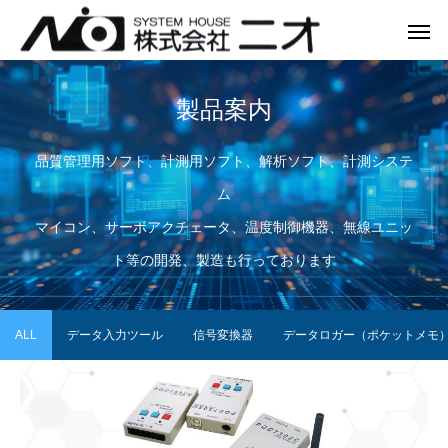
製品案内
品質管理用ソフト、計測用ソフト、解析ソフト、計測システ
Warning
Warning
/var/www/home/ni
/var/www/home/ni
ム
Warning
/var/www/home/n
マイコン、サーボアクチェータ、温度制御機器、無線ユニッ
ト等の開発、製造も行っております
ALL
データ入力ツール
信号変換器
データロガー（ポケットメモ