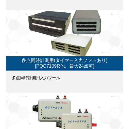
多点同時計測用(タイマー入力ソフトあり)
[PQC7109R他、最大24点可]
多点同時計測用入力ツール