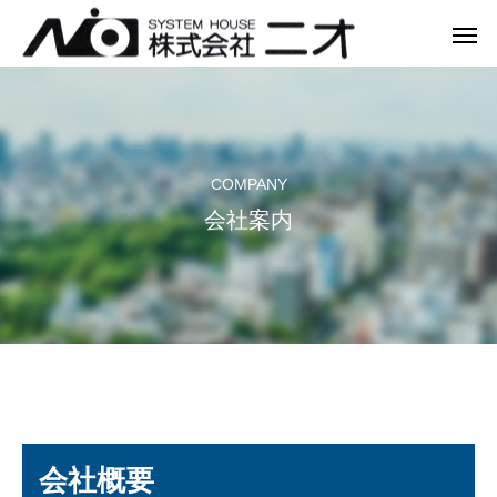
COMPANY
Warning
Warning
/var/www/home/ni
/var/www/home/ni
Warning
会社案内
/var/www/home/n
会社概要