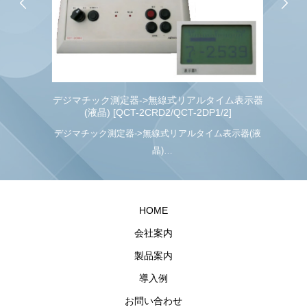
ック
デジマチック測定器->無線式リアルタイム表示器
B
(液晶) [QCT-2CRD2/QCT-2DP1/2]
出力
デジマチック測定器->無線式リアルタイム表示器(液
晶)
[QCT-2CRD2/QCT-2DP1/2]
HOME
会社案内
製品案内
導入例
お問い合わせ