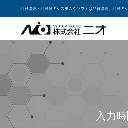
計測管理・計測器のシステムやソフトは品質管理、計測の
Warning
Warning
/var/w
/var/w
Warning
/var/w
入力時