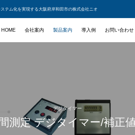
システム化を実現する大阪府岸和田市の株式会社ニオ
HOME
会社案内
製品案内
導入例
お問い合わせ
ww/home/nio.co.jp/html/new_wp/wp-content/themes/nio/function
ww/home/nio.co.jp/html/new_wp/wp-content/themes/nio/function
ww/home/nio.co.jp/html/new_wp/wp-content/themes/nio/function
デジタイマー
間測定 デジタイマー/補正