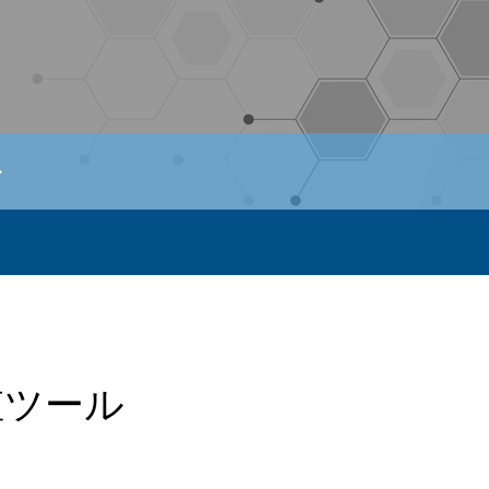
ル
値ツール