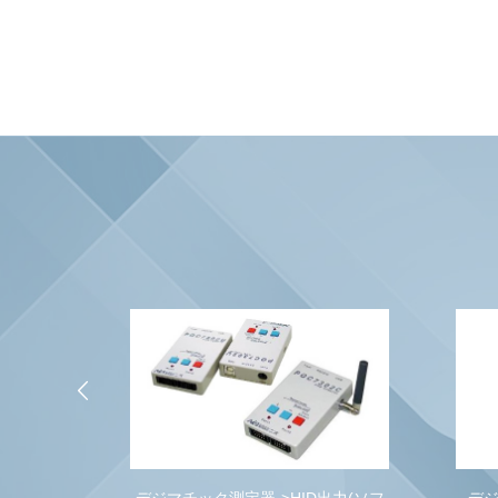
出力(ソフ
デジマチック->アナログ電圧[QC-