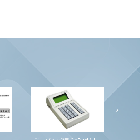
デジマチック測定器->内部メモリ、
入力、
自動デ