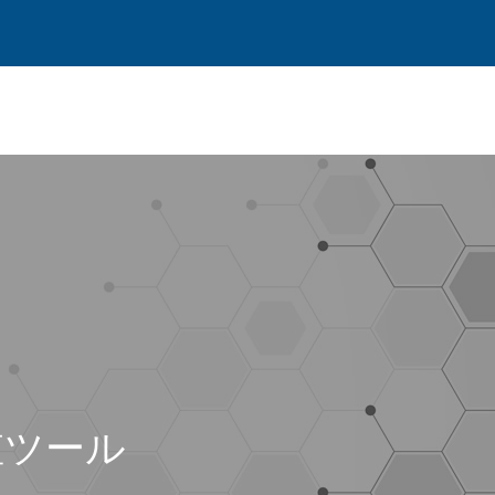
s/menu.php
s/menu.php
30
73
s/menu.php
84
値ツール